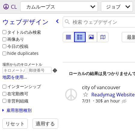
CL
カムループス
ジョブ
ウェブデザイン
タイトルのみ検索
最
画像あり
今日の投稿
hide duplicates
場所からのキロメートル

ローカルの結果は見つかりません
地図を使用...
インターンシップ
city of vancouver
在宅勤務可
Readymag Website 
非営利組織
7/31
30$ an hour
雇用形態種別
リセット
適用する