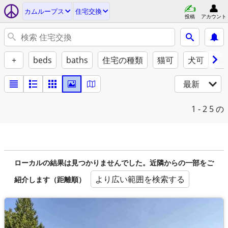
カムループス
住宅交換
投稿
アカウント
+
beds
baths
住宅の種類
猫可
犬可
家
最新
1 - 2
5 の
ローカルの結果は見つかりませんでした。近隣からの一部をご
より広い範囲を検索する
紹介します（距離順）