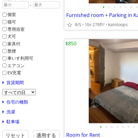
-
•
•
•
•
•
•
•
個室
猫可
8/5
1br
278ft
kamloops
2
専用浴室
犬可
$850
家具付
禁煙
車いす利用可
エアコン
EV充電
賃貸期間
住宅の種類
洗濯
駐車場
•
•
•
•
•
•
•
Room for Rent
リセット
適用する