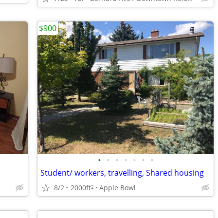
$900
•
•
•
•
•
•
•
Student/ workers, travelling, Shared housing
8/2
2000ft
Apple Bowl
2