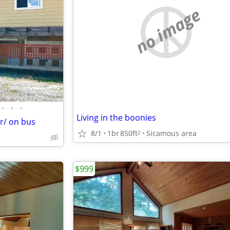
no image
•
•
•
Living in the boonies
r/ on bus
8/1
1br
850ft
Sicamous area
2
$999