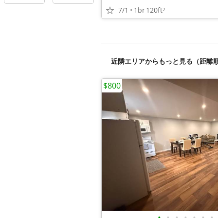
7/1
1br
120ft
2
近隣エリアからもっと見る（距離
$800
•
•
•
•
•
•
•