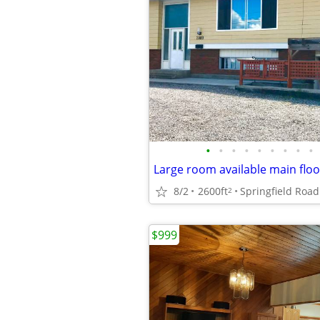
•
•
•
•
•
•
•
•
•
Large room available main floo
8/2
2600ft
Springfield Road
2
$999