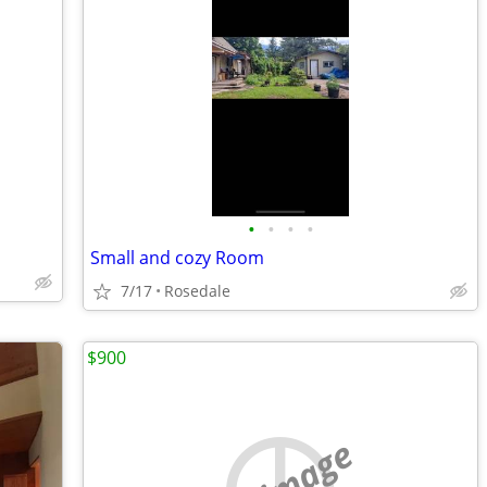
•
•
•
•
Small and cozy Room
7/17
Rosedale
$900