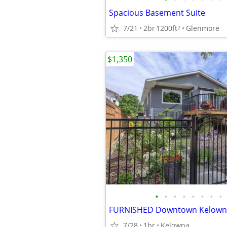
Spacious Basement Suite
7/21
2br
1200ft
Glenmore
2
$1,350
•
•
•
•
•
•
•
•
7/28
1br
Kelowna