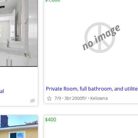
no image
al
7/9
3br
2000ft
Kelowna
2
$400