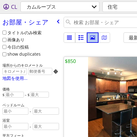
CL
カムループス
住宅
お部屋・シェア
タイトルのみ検索
最
画像あり
今日の投稿
show duplicates
$850
場所からのキロメートル

地図を使用...
価格
$
– $
ベッドルーム
-
浴室
-
平方フィート