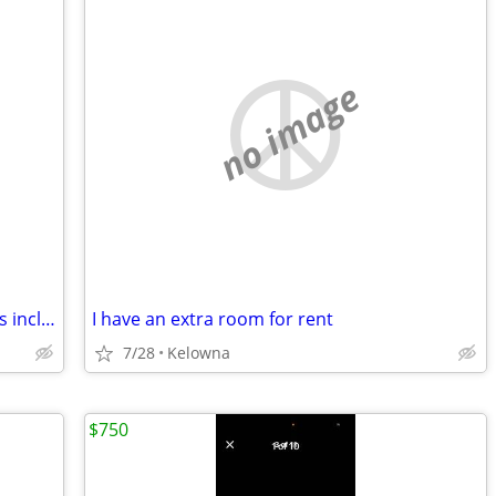
no image
Private Room, full bathroom, and utilites included for $1000
I have an extra room for rent
7/28
Kelowna
$750