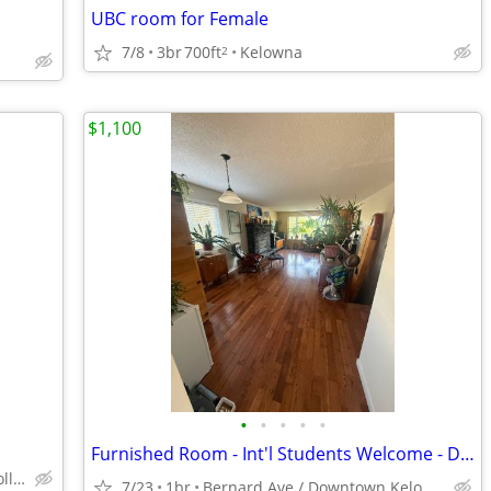
UBC room for Female
7/8
3br
700ft
Kelowna
2
$1,100
•
•
•
•
•
Furnished Room - Int'l Students Welcome - Downtown Kelowna
Kelowna (K.S.S. School & OK College)
7/23
1br
Bernard Ave / Downtown Kelowna