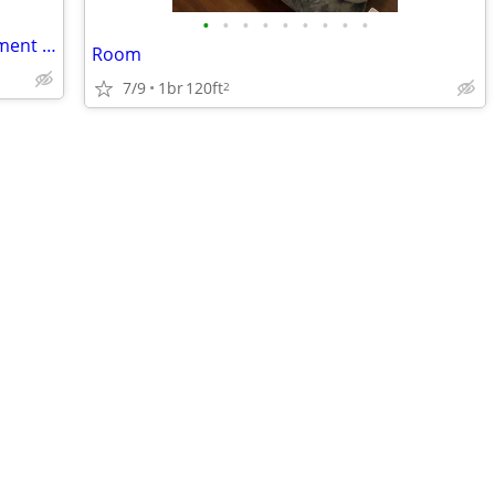
•
•
•
•
•
•
•
•
•
Master bedroom of a 2 bedroom apartment for rent
Room
7/9
1br
120ft
2