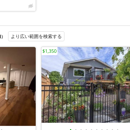
より広い範囲を検索する
順）
$1,350
•
•
•
•
•
•
•
•
•
•
•