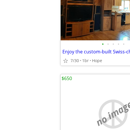
•
•
•
•
•
7/30
1br
Hope
$650
no imag