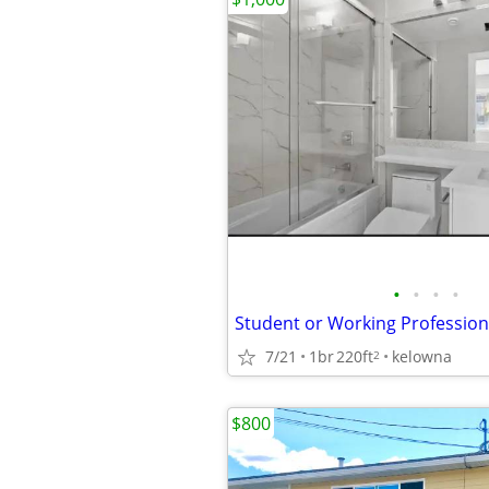
•
•
•
•
Student or Working Profession
7/21
1br
220ft
kelowna
2
$800