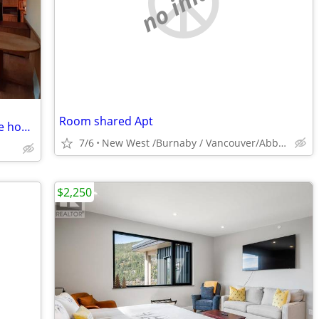
no image
Room shared Apt
Enjoy the custom-built Swiss-chalet style home with only 1 more person
7/6
New West /Burnaby / Vancouver/Abbotsford
$2,250