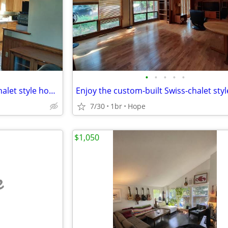
•
•
•
•
•
Enjoy the custom-built Swiss-chalet style home with only 1 more person
7/30
1br
Hope
$1,050
e