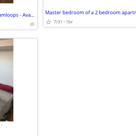
Furnished room + Parking in Kamloops - Available July 1
7/31
1br
•