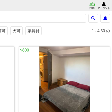
投稿
アカウント
1 - 4
60 の
猫可
犬可
家具付
$800