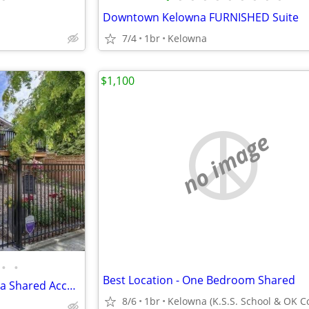
Downtown Kelowna FURNISHED Suite
7/4
1br
Kelowna
$1,100
no image
•
•
Best Location - One Bedroom Shared
FURNISHED Downtown Kelowna Shared Accommodation (utilities included)
8/6
1br