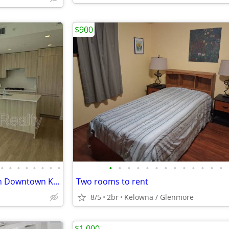
$900
•
•
•
•
•
•
•
•
•
•
•
•
•
•
•
•
•
•
•
•
•
Furnished Private Room & Bath Downtown Kelowna
Two rooms to rent
8/5
2br
Kelowna / Glenmore
$1,000