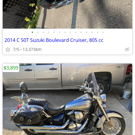
•
•
•
•
•
•
•
•
•
•
•
•
•
•
2014 C 50T Suzuki Boulevard Cruiser, 805 cc
7/5
13,373km
$3,899