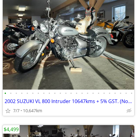
•
•
•
•
•
•
•
•
•
•
•
•
•
•
•
•
•
•
•
•
•
•
•
•
2002 SUZUKI VL 800 Intruder 10647kms + 5% GST. (No endless fees)
7/7
10,647km
$4,499