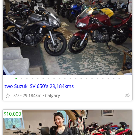
•
•
•
•
•
•
•
•
•
•
•
•
•
•
•
•
•
•
•
•
two Suzuki SV 650's 29,184kms
7/7
29,184km
Calgary
$10,000