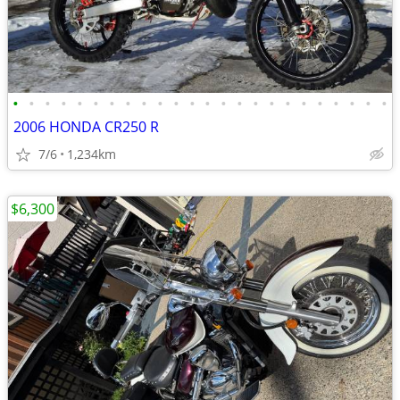
•
•
•
•
•
•
•
•
•
•
•
•
•
•
•
•
•
•
•
•
•
•
•
•
2006 HONDA CR250 R
7/6
1,234km
$6,300