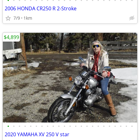
•
•
•
•
•
•
•
•
•
•
•
•
•
•
•
•
•
•
•
•
•
•
•
2006 HONDA CR250 R 2-Stroke
7/9
1km
$4,899
•
•
•
•
•
•
•
•
•
•
•
•
•
•
•
•
•
•
•
•
•
•
•
2020 YAMAHA XV 250 V star