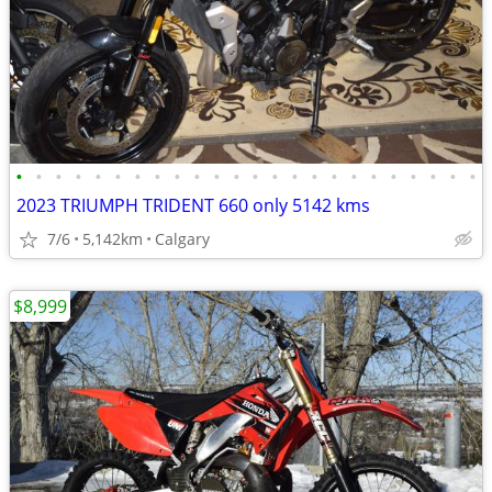
•
•
•
•
•
•
•
•
•
•
•
•
•
•
•
•
•
•
•
•
•
•
•
•
2023 TRIUMPH TRIDENT 660 only 5142 kms
7/6
5,142km
Calgary
$8,999