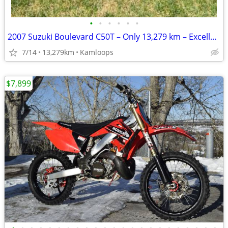
•
•
•
•
•
•
2007 Suzuki Boulevard C50T – Only 13,279 km – Excellent Cruiser
7/14
13,279km
Kamloops
$7,899