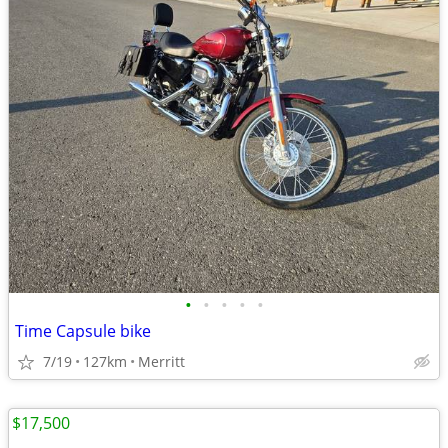
•
•
•
•
•
Time Capsule bike
7/19
127km
Merritt
$17,500