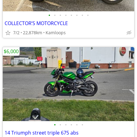
•
•
•
•
•
•
•
•
COLLECTOR’S MOTORCYCLE
7/2
22,878km
Kamloops
$6,000
•
•
•
•
•
•
14 Triumph street triple 675 abs