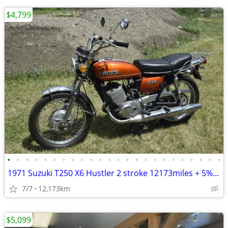
$4,799
•
•
•
•
•
•
•
•
•
•
•
•
•
•
•
•
•
•
•
•
•
•
•
•
1971 Suzuki T250 X6 Hustler 2 stroke 12173miles + 5% GST. (No endless
7/7
12,173km
$5,099