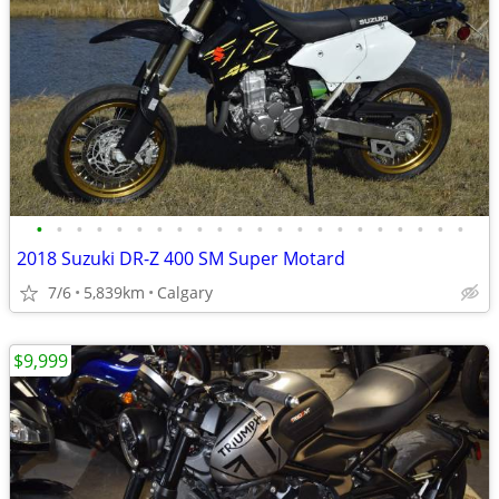
•
•
•
•
•
•
•
•
•
•
•
•
•
•
•
•
•
•
•
•
•
•
2018 Suzuki DR-Z 400 SM Super Motard
7/6
5,839km
Calgary
$9,999