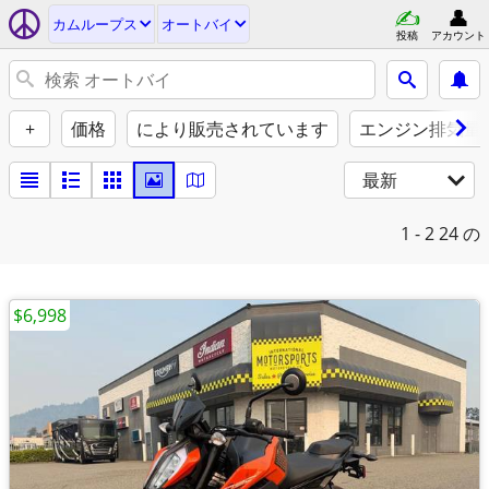
カムループス
オートバイ
投稿
アカウント
+
価格
により販売されています
エンジン排気量（
最新
1 - 2
24 の
$6,998