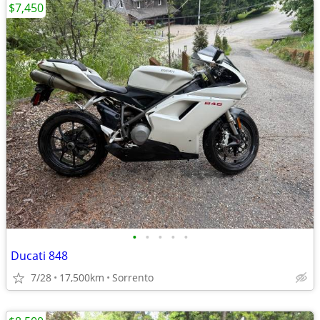
$7,450
•
•
•
•
•
Ducati 848
7/28
17,500km
Sorrento