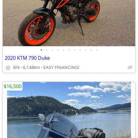
•
•
•
•
•
•
•
•
•
•
•
2020 KTM 790 Duke
8/6
6,148km
EASY FINANCING!
$16,500