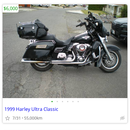
$6,000
•
•
•
•
•
•
1999 Harley Ultra Classic
7/31
55,000km