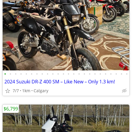
•
•
•
•
•
•
•
•
•
•
•
•
•
•
•
•
•
•
•
•
•
•
•
•
2024 Suzuki DR-Z 400 SM – Like New – Only 1.3 km!
7/7
1km
Calgary
$6,799