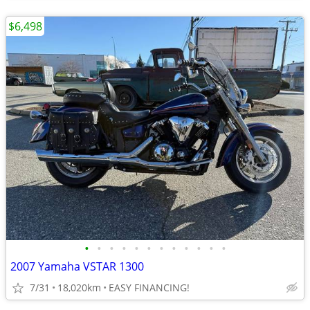
$6,498
•
•
•
•
•
•
•
•
•
•
•
•
2007 Yamaha VSTAR 1300
7/31
18,020km
EASY FINANCING!