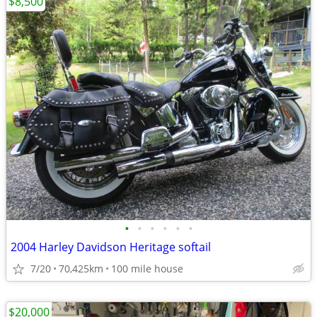
$8,500
•
•
•
•
•
•
2004 Harley Davidson Heritage softail
7/20
70,425km
100 mile house
$20,000