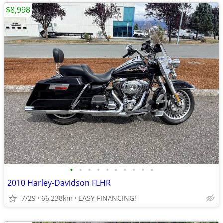
$8,998
•
•
•
•
•
•
•
•
•
•
2010 Harley-Davidson FLHR
7/29
66,238km
EASY FINANCING!