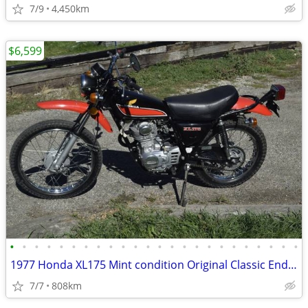
7/9
4,450km
$6,599
•
•
•
•
•
•
•
•
•
•
•
•
•
•
•
•
•
•
•
•
•
•
•
•
1977 Honda XL175 Mint condition Original Classic Enduro 808 miles + 5%
7/7
808km