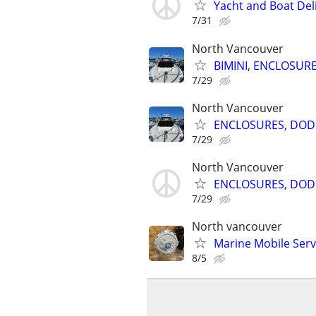
Yacht and Boat Del
7/31
North Vancouver
BIMINI, ENCLOSUR
7/29
North Vancouver
ENCLOSURES, DODG
7/29
North Vancouver
ENCLOSURES, DODG
7/29
North vancouver
Marine Mobile Serv
8/5