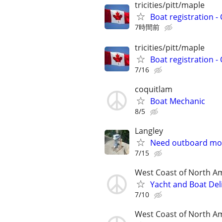
tricities/pitt/maple
Boat registration -
7時間前
tricities/pitt/maple
Boat registration -
7/16
coquitlam
Boat Mechanic
8/5
Langley
Need outboard mot
7/15
West Coast of North A
Yacht and Boat Del
7/10
West Coast of North A