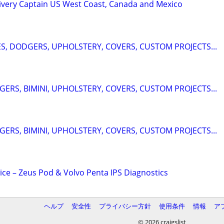
ivery Captain US West Coast, Canada and Mexico
ES, DODGERS, UPHOLSTERY, COVERS, CUSTOM PROJECTS...
ERS, BIMINI, UPHOLSTERY, COVERS, CUSTOM PROJECTS...
ERS, BIMINI, UPHOLSTERY, COVERS, CUSTOM PROJECTS...
ice – Zeus Pod & Volvo Penta IPS Diagnostics
ヘルプ
安全性
プライバシー方針
使用条件
情報
ア
© 2026 craigslist