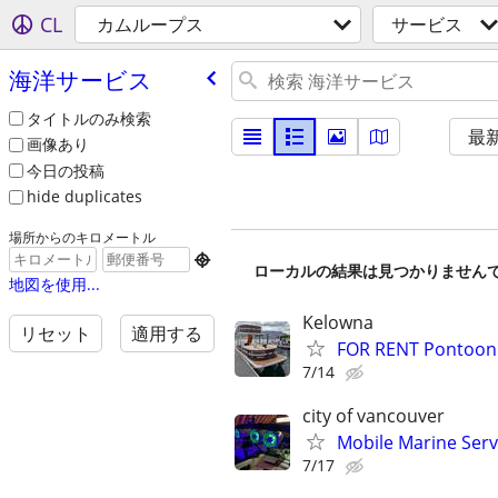
CL
カムループス
サービス
海洋サービス
タイトルのみ検索
最
画像あり
今日の投稿
hide duplicates
場所からのキロメートル

ローカルの結果は見つかりません
地図を使用...
Kelowna
リセット
適用する
FOR RENT Pontoon 
7/14
city of vancouver
Mobile Marine Servi
7/17