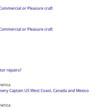
 Commercial or Pleasure craft
 Commercial or Pleasure craft
or repairs?
merica
ivery Captain US West Coast, Canada and Mexico
merica