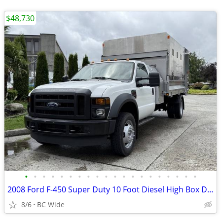
$48,730
•
•
•
•
•
•
•
•
•
•
•
•
•
•
•
•
•
•
•
•
2008 Ford F-450 Super Duty 10 Foot Diesel High Box Dump Truck
8/6
BC Wide