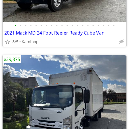
•
•
•
•
•
•
•
•
•
•
•
•
•
•
•
•
•
•
•
•
2021 Mack MD 24 Foot Reefer Ready Cube Van
8/5
Kamloops
$39,875