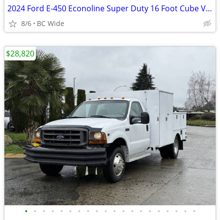
2024 Ford E-450 Econoline Super Duty 16 Foot Cube Van with Power Tailg
8/6
BC Wide
$28,820
•
•
•
•
•
•
•
•
•
•
•
•
•
•
•
•
•
•
•
•