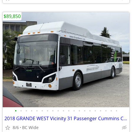
$89,850
•
•
•
•
•
•
•
•
•
•
•
•
•
•
•
•
•
•
•
•
2018 GRANDE WEST Vicinity 31 Passenger Cummins CNG Kneeling Bus with W
8/6
BC Wide