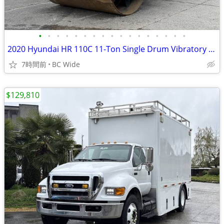
•
•
•
•
•
•
•
•
•
•
•
•
•
•
•
•
•
2020 Hyundai HR 110C 11-Ton Single Drum Vibratory Roller Compactor
7時間前
BC Wide
$129,810