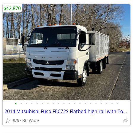
$42,870
•
•
•
•
•
•
•
•
•
•
•
•
•
•
•
•
•
•
•
•
2014 Mitsubishi Fuso FEC72S Flatbed high rail with Tommy li
8/6
BC Wide