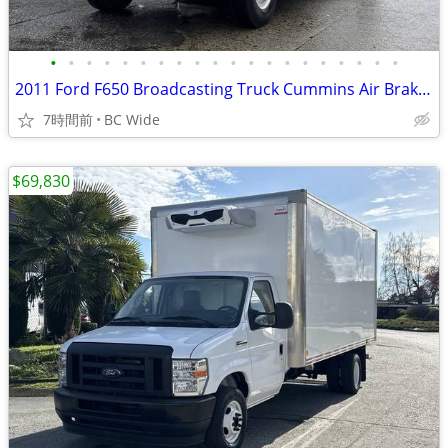
•
•
•
•
•
•
•
•
•
•
•
•
•
•
•
•
•
•
•
•
2011 Ford F650 Broadcasting Truck Cummins Air Brakes with Generator El
7時間前
BC Wide
$69,830