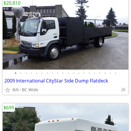
$20,810
•
•
•
•
•
•
•
•
•
•
•
•
•
•
•
•
•
•
•
•
2009 International CityStar Side Dump Flatdeck
8/6
BC Wide
$699