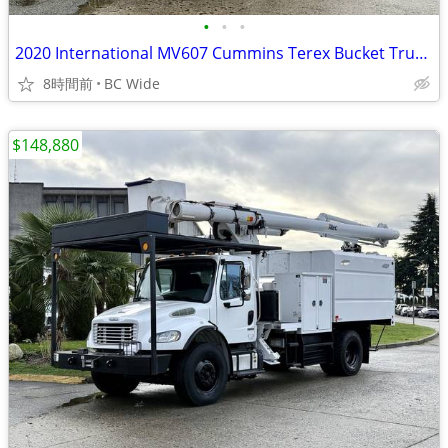
•
•
•
2020 International MV607 Cummins Terex Bucket Truck with Dump
8時間前
BC Wide
$148,880