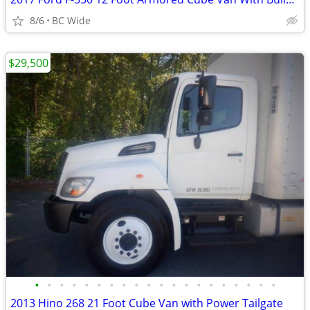
8/6
BC Wide
$29,500
•
•
•
•
•
•
•
•
•
•
•
•
•
•
•
•
•
•
•
•
2013 Hino 268 21 Foot Cube Van with Power Tailgate