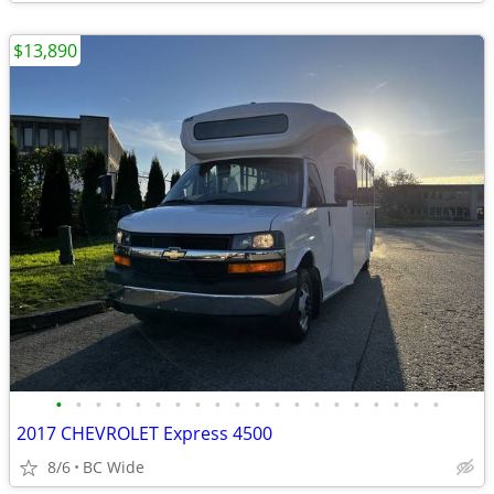
$13,890
•
•
•
•
•
•
•
•
•
•
•
•
•
•
•
•
•
•
•
•
2017 CHEVROLET Express 4500
8/6
BC Wide