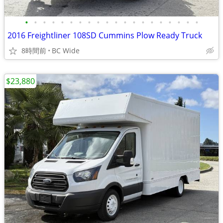
•
•
•
•
•
•
•
•
•
•
•
•
•
•
•
•
•
•
•
•
2016 Freightliner 108SD Cummins Plow Ready Truck
8時間前
BC Wide
$23,880