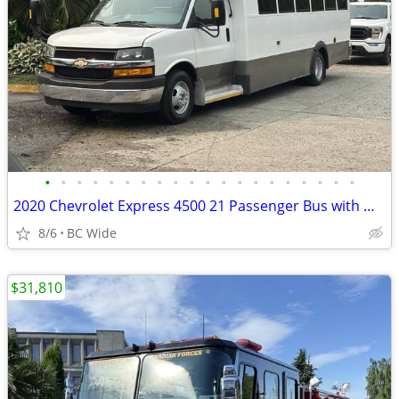
•
•
•
•
•
•
•
•
•
•
•
•
•
•
•
•
•
•
•
•
2020 Chevrolet Express 4500 21 Passenger Bus with Wheelchair Lift
8/6
BC Wide
$31,810