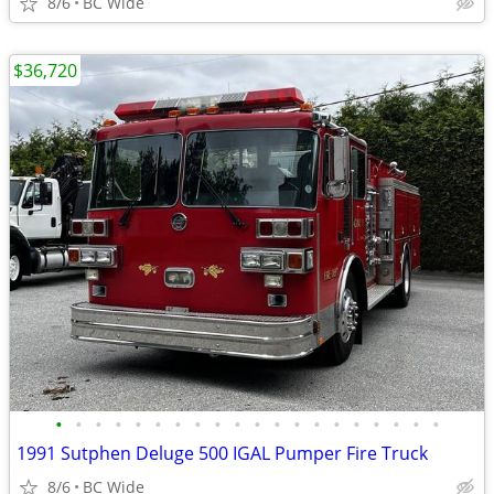
8/6
BC Wide
$36,720
•
•
•
•
•
•
•
•
•
•
•
•
•
•
•
•
•
•
•
•
1991 Sutphen Deluge 500 IGAL Pumper Fire Truck
8/6
BC Wide