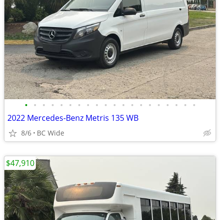
•
•
•
•
•
•
•
•
•
•
•
•
•
•
•
•
•
•
•
•
2022 Mercedes-Benz Metris 135 WB
8/6
BC Wide
$47,910