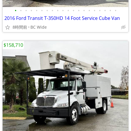
•
•
•
•
•
•
•
•
•
•
•
•
•
•
•
•
•
•
•
•
2016 Ford Transit T-350HD 14 Foot Service Cube Van
8時間前
BC Wide
$158,710