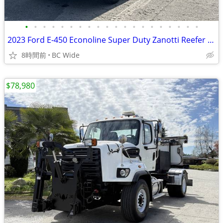
•
•
•
•
•
•
•
•
•
•
•
•
•
•
•
•
•
•
•
•
2023 Ford E-450 Econoline Super Duty Zanotti Reefer 15 Foot Cube Van w
8時間前
BC Wide
$78,980