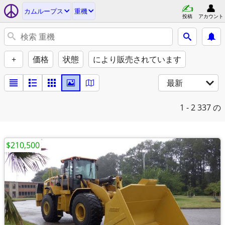
カムループス
重機
投稿
アカウント
+
価格
状態
により販売されています
最新
1 - 2
337 の
$210,500