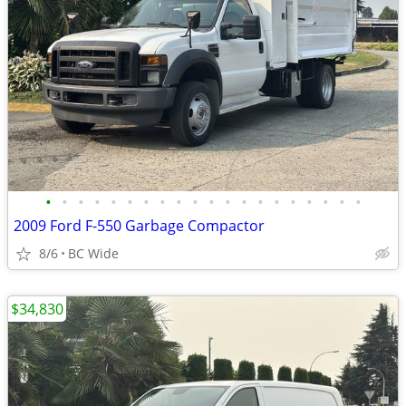
•
•
•
•
•
•
•
•
•
•
•
•
•
•
•
•
•
•
•
•
2009 Ford F-550 Garbage Compactor
8/6
BC Wide
$34,830