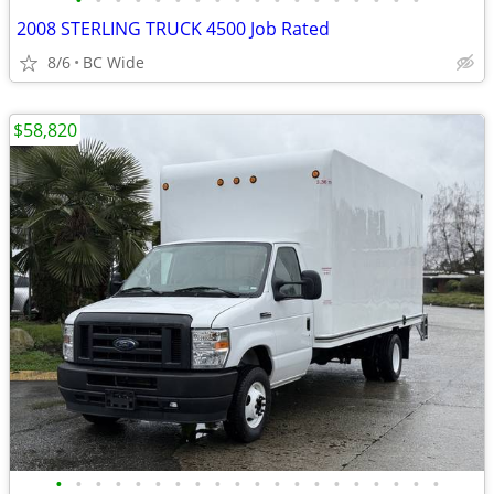
•
•
•
•
•
•
•
•
•
•
•
•
•
•
•
•
•
•
2008 STERLING TRUCK 4500 Job Rated
8/6
BC Wide
$58,820
•
•
•
•
•
•
•
•
•
•
•
•
•
•
•
•
•
•
•
•