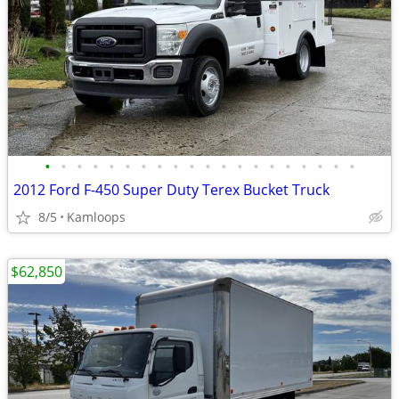
•
•
•
•
•
•
•
•
•
•
•
•
•
•
•
•
•
•
•
•
2012 Ford F-450 Super Duty Terex Bucket Truck
8/5
Kamloops
$62,850