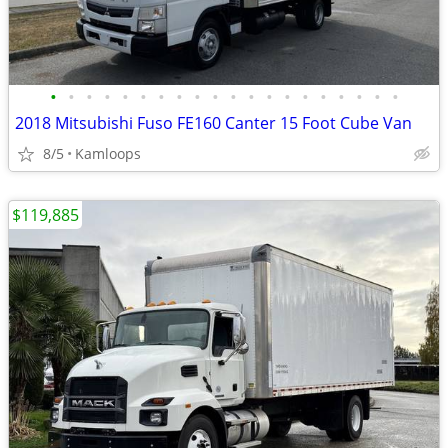
•
•
•
•
•
•
•
•
•
•
•
•
•
•
•
•
•
•
•
•
2018 Mitsubishi Fuso FE160 Canter 15 Foot Cube Van
8/5
Kamloops
$119,885