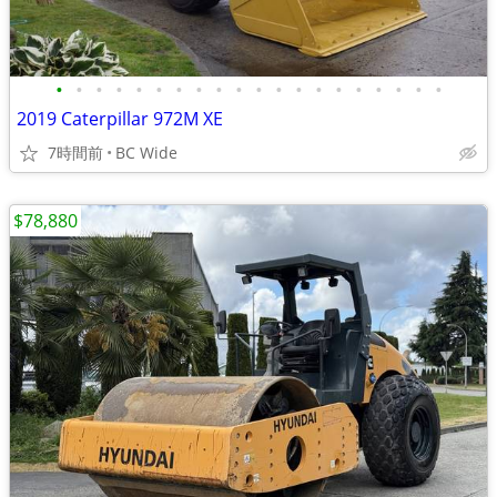
•
•
•
•
•
•
•
•
•
•
•
•
•
•
•
•
•
•
•
•
2019 Caterpillar 972M XE
7時間前
BC Wide
$78,880