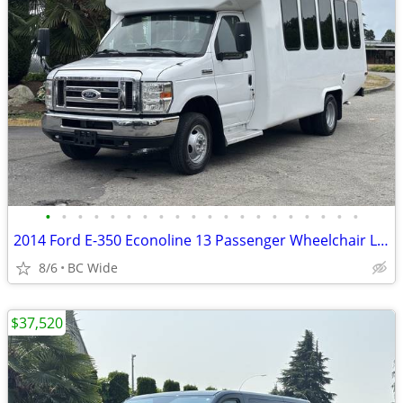
•
•
•
•
•
•
•
•
•
•
•
•
•
•
•
•
•
•
•
•
2014 Ford E-350 Econoline 13 Passenger Wheelchair Lift Bus
8/6
BC Wide
$37,520