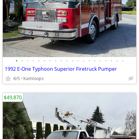
•
•
•
•
•
•
•
•
•
•
•
•
•
•
•
•
•
•
•
•
1992 E-One Typhoon Superior Firetruck Pumper
8/5
Kamloops
$49,870