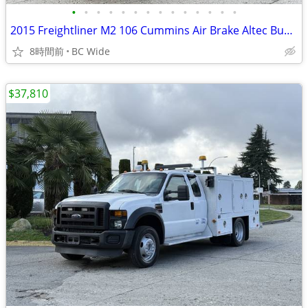
•
•
•
•
•
•
•
•
•
•
•
•
•
•
2015 Freightliner M2 106 Cummins Air Brake Altec Bucket Truck with 10
8時間前
BC Wide
$37,810