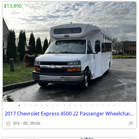
$13,890
•
•
•
•
•
•
•
•
•
•
•
•
•
•
•
•
•
•
•
2017 Chevrolet Express 4500 22 Passenger Wheelchair Accessible Shuttle
8/6
BC Wide