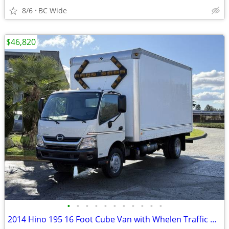
8/6
BC Wide
$46,820
•
•
•
•
•
•
•
•
•
•
•
2014 Hino 195 16 Foot Cube Van with Whelen Traffic Advisor