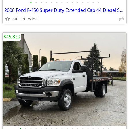
•
•
•
•
•
•
•
•
•
•
•
•
•
•
2008 Ford F-450 Super Duty Extended Cab 44 Diesel Service Truck
8/6
BC Wide
$45,820