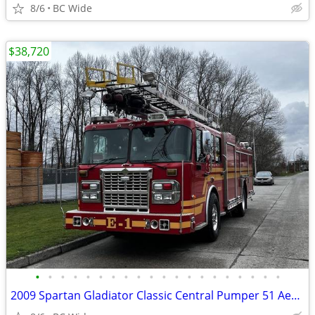
8/6
BC Wide
$38,720
•
•
•
•
•
•
•
•
•
•
•
•
•
•
•
•
•
•
•
•
2009 Spartan Gladiator Classic Central Pumper 51 Aerial Fire Tr