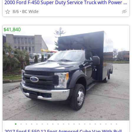
2000 Ford F-450 Super Duty Service Truck with Power Tailgate
8/6
BC Wide
$41,840
•
•
•
•
•
•
•
•
•
•
•
•
•
•
•
•
•
•
•
•
2017 Ford F-550 12 Foot Armored Cube Van With Bullet-Proof Glass And P