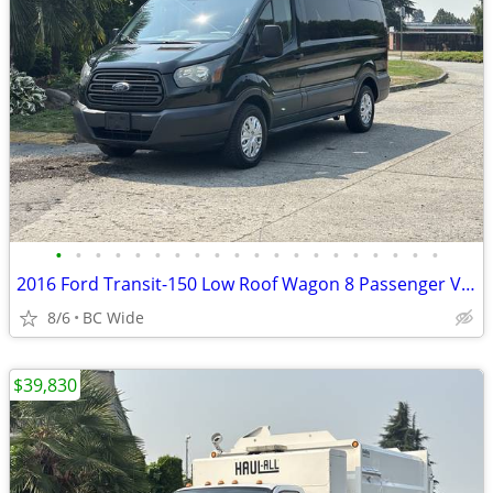
•
•
•
•
•
•
•
•
•
•
•
•
•
•
•
•
•
•
•
•
2016 Ford Transit-150 Low Roof Wagon 8 Passenger Van
8/6
BC Wide
$39,830