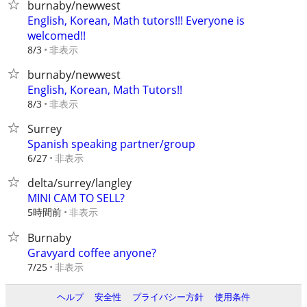
burnaby/newwest
English, Korean, Math tutors!!! Everyone is
welcomed!!
非表示
8/3
burnaby/newwest
English, Korean, Math Tutors!!
非表示
8/3
Surrey
Spanish speaking partner/group
非表示
6/27
delta/surrey/langley
MINI CAM TO SELL?
5時間前
非表示
Burnaby
Gravyard coffee anyone?
非表示
7/25
ヘルプ
安全性
プライバシー方針
使用条件