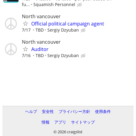
fu...
Squamish Personnel
North vancouver
Official political campaign agent
7/17
TBD
Sergiy Dzyuban
North vancouver
Auditor
7/16
TBD
Sergiy Dzyuban
ヘルプ
安全性
プライバシー方針
使用条件
情報
アプリ
サイトマップ
© 2026 craigslist