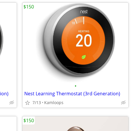
$150
•
ion)
Nest Learning Thermostat (3rd Generation)
7/13
Kamloops
$150