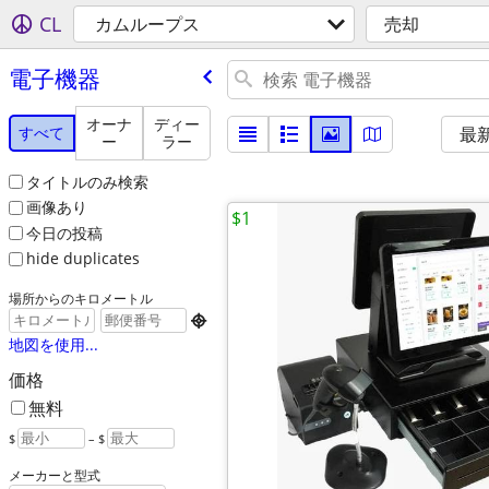
CL
カムループス
売却
電子機器
オーナ
ディー
すべて
最
ー
ラー
タイトルのみ検索
画像あり
$1
今日の投稿
hide duplicates
場所からのキロメートル

地図を使用...
価格
無料
$
– $
メーカーと型式