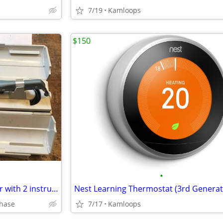
7/19
Kamloops
$150
•
Aztek Airbrush and compressor with 2 instruction books - REDUCED
Nest Learning Thermostat (3rd Generat
Chase
7/17
Kamloops