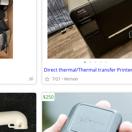
•
•
•
•
•
7/21
Vernon
$250