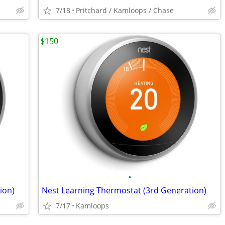
7/18
Pritchard / Kamloops / Chase
$150
•
ion)
Nest Learning Thermostat (3rd Generation)
7/17
Kamloops