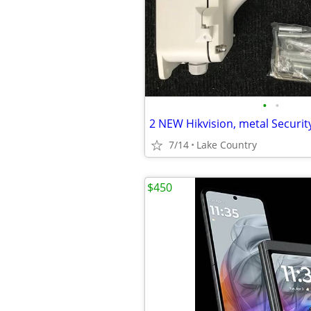
•
•
7/14
Lake Country
$450