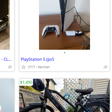
•
Direct thermal/Thermal transfer Printer - CL6NX Plus 203 dpi
PlayStation 5 (ps5
7/17
Vernon
$1,490