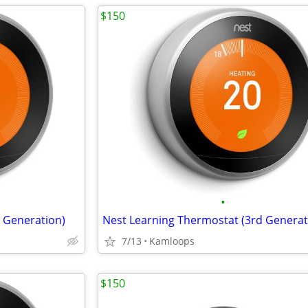
$150
•
 Generation)
Nest Learning Thermostat (3rd Generat
7/13
Kamloops
$150