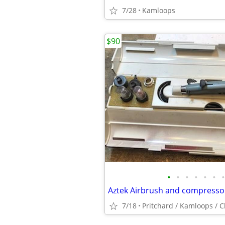
7/28
Kamloops
$90
•
•
•
•
•
•
•
7/18
Pritchard / Kamloops / 