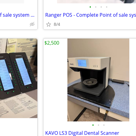
•
•
•
•
Ranger POS - Complete Point of sale system for any form of Business
8/4
$2,500
•
•
•
KAVO LS3 Digital Dental Scanner