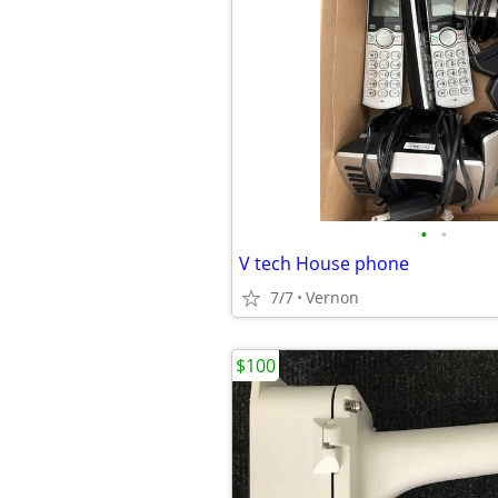
•
•
V tech House phone
7/7
Vernon
$100