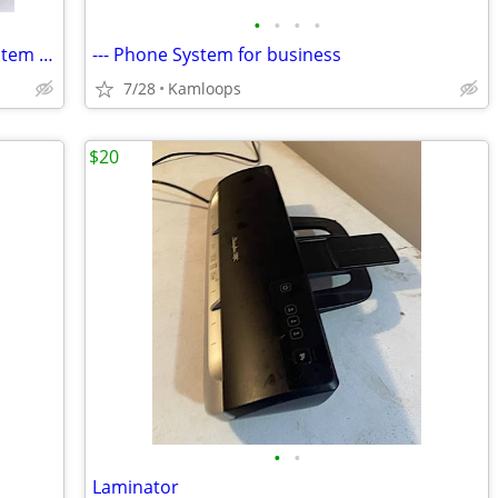
•
•
•
•
Ranger POS - Complete Point of sale system for any form of Business
--- Phone System for business
7/28
Kamloops
$20
•
•
Laminator