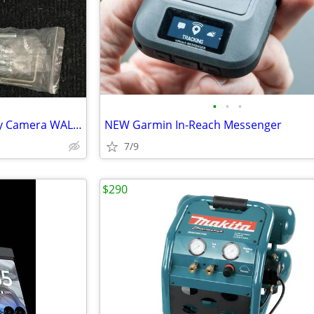
•
•
•
2 NEW Hikvision, metal Security Camera WALL MOUNT BRACKETS
NEW Garmin In-Reach Messenger
7/9
$290