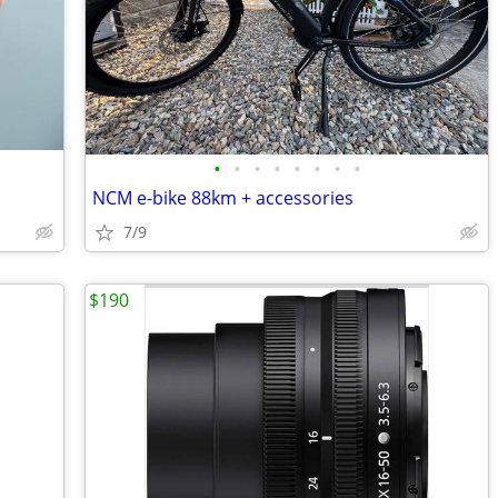
•
•
•
•
•
•
•
•
NCM e-bike 88km + accessories
7/9
$190