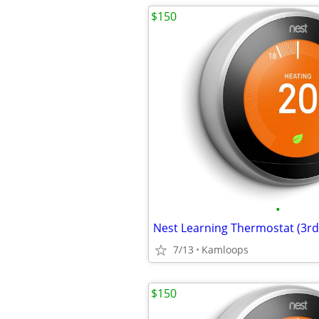
$150
•
Nest Learning Thermostat (3rd
7/13
Kamloops
$150