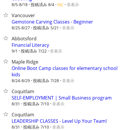
8/5-8/18
投稿済み 8/4
非表示
PIC
Vancouver
Gemstone Carving Classes - Beginner
8/25-8/27
投稿済み 5/21
非表示
Abbotsford
Financial Literacy
9/1
投稿済み 7/22
非表示
Maple Ridge
Online Boot Camp classes for elementary school
kids
8/24-8/29
投稿済み 7/28
非表示
Coquitlam
SELF-EMPLOYMENT | Small Business program
8/31
投稿済み 7/10
非表示
Coquitlam
LEADERSHIP CLASSES - Level Up Your Team!
8/31
投稿済み 7/10
非表示