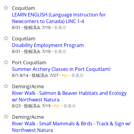
Coquitlam
LEARN ENGLISH (Language Instruction for
Newcomers to Canada) LINC 1-4
8/31
投稿済み 7/10
非表示
Coquitlam
Disability Employment Program
8/31
投稿済み 7/10
非表示
Port Coquitlam
Summer Archery Classes in Port Coquitlam!
8/1-8/14
投稿済み 7/27
非表示
PIC
Deming/Acme
River Walk - Salmon & Beaver Habitats and Ecology
w/ Northwest Natura
8/23
投稿済み 7/19
非表示
PIC
Deming/Acme
River Walk - Small Mammals & Birds - Track & Sign w/
Northwest Natura