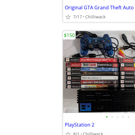
Original GTA Grand Theft Auto
7/17
Chilliwack
$150
•
•
•
•
•
PlayStation 2
8/1
Chilliwack