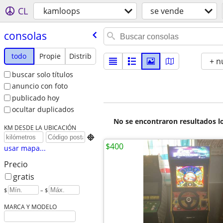
CL
kamloops
se vende
consolas
todo
Propie
Distrib
+ n
buscar solo títulos
anuncio con foto
publicado hoy
ocultar duplicados
No se encontraron resultados lo
KM DESDE LA UBICACIÓN

$400
usar mapa...
Precio
gratis
$
– $
MARCA Y MODELO