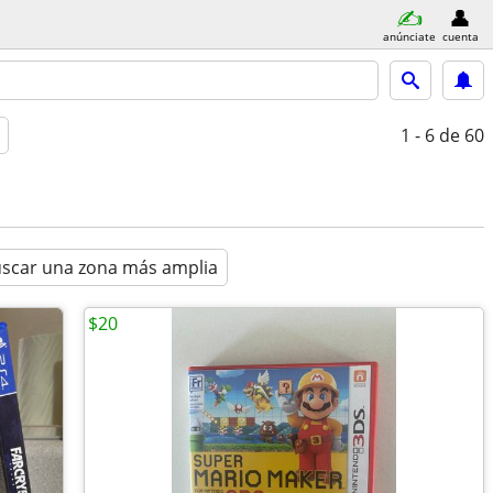
anúnciate
cuenta
1 - 6
de 60
scar una zona más amplia
$20