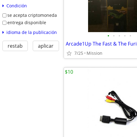
Condición
se acepta criptomoneda
entrega disponible
idioma de la publicación
•
•
•
•
•
restab
aplicar
7/25
Mission
$10