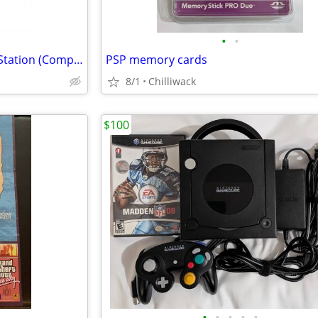
•
•
Original Sony-branded AV PlayStation (Composite) cable
PSP memory cards
8/1
Chilliwack
$100
•
•
•
•
•