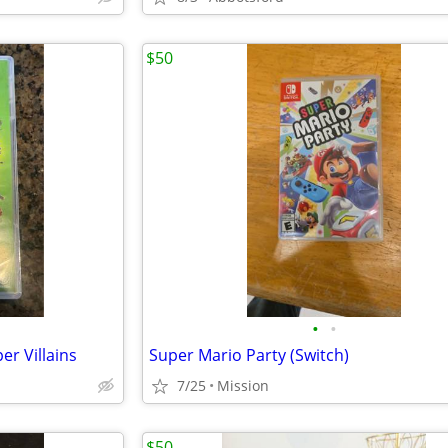
$50
•
•
r Villains
Super Mario Party (Switch)
7/25
Mission
$50