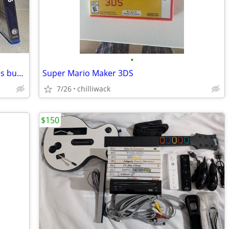
•
PS4 console w/2 controllers headphones bunch of games
Super Mario Maker 3DS
7/26
chilliwack
$150