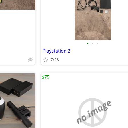
•
•
•
Playstation 2
7/28
$75
no image