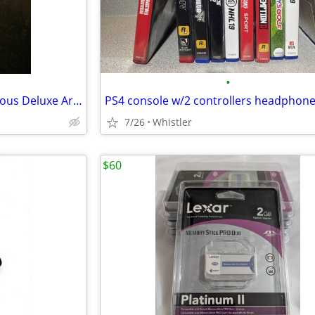
•
Arcade1Up The Fast & The Furious Deluxe Arcade Game
7/26
Whistler
$60