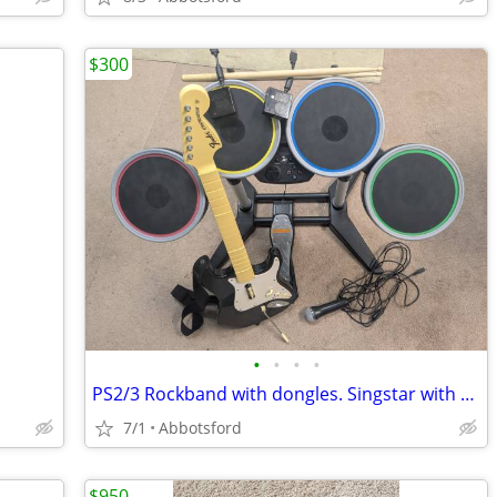
$300
•
•
•
•
PS2/3 Rockband with dongles. Singstar with mics. Game lot.
7/1
Abbotsford
$950