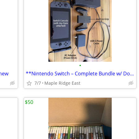
•
 new
**Nintendo Switch – Complete Bundle w/ Dock, Charger, Grip, Straps & Zelda
7/7
Maple Ridge East
$50