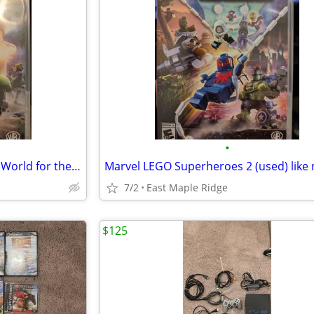
•
Un-used copy of LEGO Jurassic World for the nintendo switch
Marvel LEGO Superheroes 2 (used) like
7/2
East Maple Ridge
$125