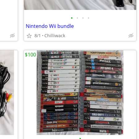
•
•
•
•
Nintendo Wii bundle
8/1
Chilliwack
$100
•