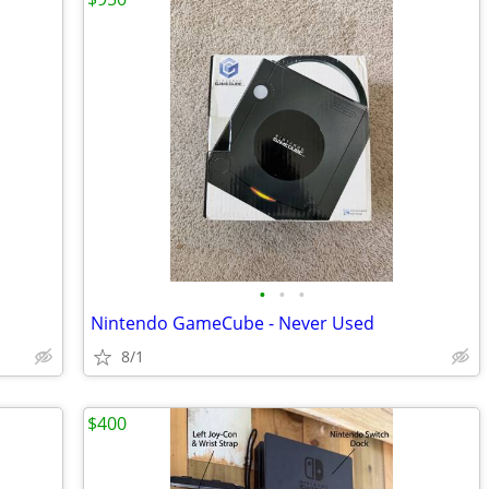
•
•
•
Nintendo GameCube - Never Used
8/1
$400