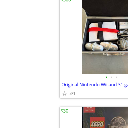
•
•
•
Original Nintendo Wii and 31 
8/1
$30