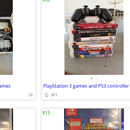
•
•
games
PlayStation 3 games and PS3 controller
8/1
$15