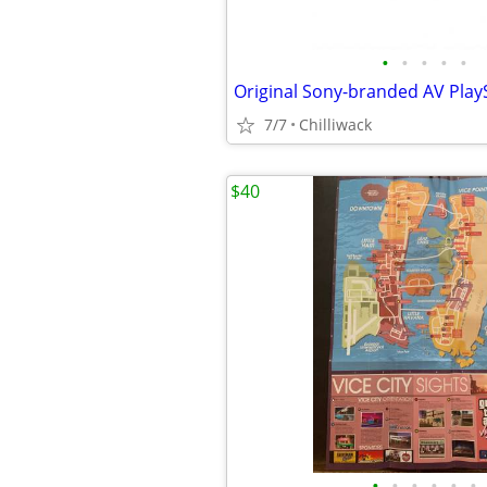
•
•
•
•
•
7/7
Chilliwack
$40
•
•
•
•
•
•