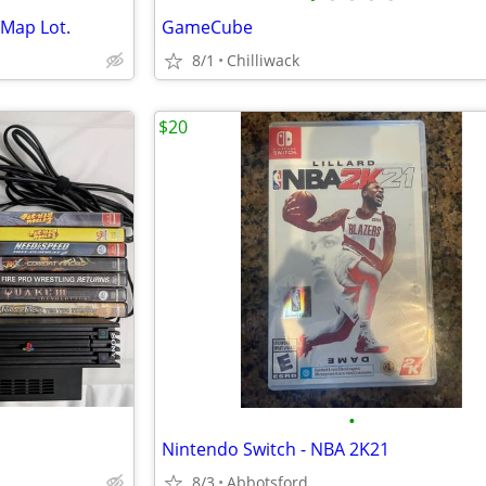
 Map Lot.
GameCube
8/1
Chilliwack
$20
•
Nintendo Switch - NBA 2K21
8/3
Abbotsford