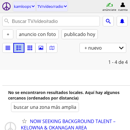
kamloops
TV/vídeo/radio
anúnciate
cuenta
+
anuncio con foto
publicado hoy
+ nuevo
1 - 4
de 4
No se encontraron resultados locales. Aquí hay algunos
cercanos (ordenados por distancia)
buscar una zona más amplia
NOW SEEKING BACKGROUND TALENT –
KELOWNA & OKANAGAN AREA