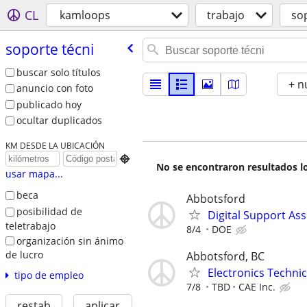
CL
kamloops
trabajo
so
soporte técni
buscar solo títulos
+ n
anuncio con foto
publicado hoy
ocultar duplicados
KM DESDE LA UBICACIÓN

No se encontraron resultados lo
usar mapa...
beca
Abbotsford
posibilidad de
Digital Support Ass
teletrabajo
8/4
DOE
organización sin ánimo
de lucro
Abbotsford, BC
Electronics Technic
tipo de empleo
7/8
TBD
CAE Inc.
restab
aplicar