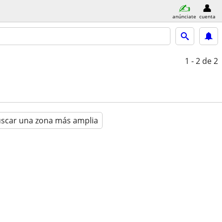
anúnciate
cuenta
1 - 2
de 2
scar una zona más amplia