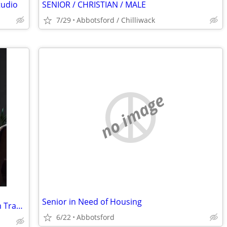
tudio
SENIOR / CHRISTIAN / MALE
7/29
Abbotsford / Chilliwack
no image
Senior in Need of Housing
Trustworthy Tenant for Your Long-Term Travel-Vacant House/Studio
6/22
Abbotsford