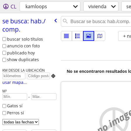
CL
kamloops
vivienda
se
se busca: hab./​
comp.
+ n
buscar solo títulos
anuncio con foto
publicado hoy
show duplicates
KM DESDE LA UBICACIÓN
No se encontraron resultados lo

usar mapa...
M²
-
Gatos sí
no imag
Perros sí