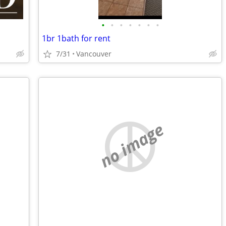
•
•
•
•
•
•
•
1br 1bath for rent
7/31
Vancouver
no image