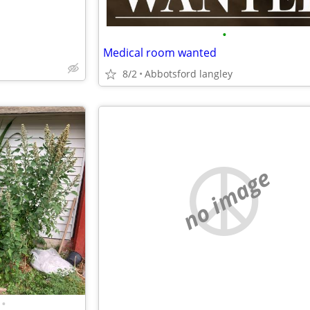
•
Medical room wanted
8/2
Abbotsford langley
no image
•