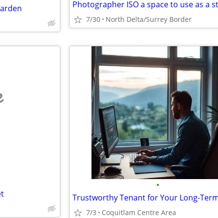
Photographer ISO a space to use as a s
 garden
7/30
North Delta/Surrey Border
e
•
t
7/3
Coquitlam Centre Area