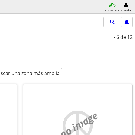
anúnciate
cuenta
1 - 6
de 12
scar una zona más amplia
no image