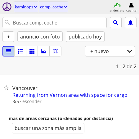
kamloops
comp. coche
anúnciate
cuenta
+
anuncio con foto
publicado hoy
+ nuevo
1 - 2
de 2
Vancouver
Returning from Vernon area with space for cargo
esconder
8/5
más de áreas cercanas (ordenadas por distancia)
buscar una zona más amplia