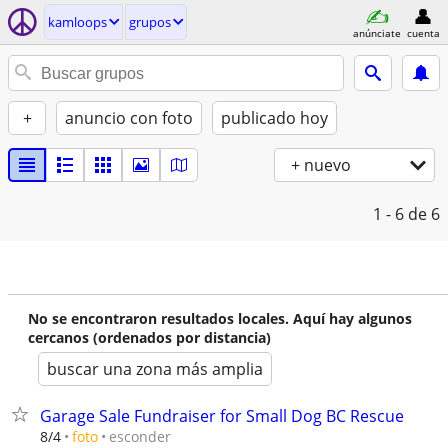
kamloops
grupos
anúnciate
cuenta
+
anuncio con foto
publicado hoy
+ nuevo
1 - 6
de 6
No se encontraron resultados locales. Aquí hay algunos
cercanos (ordenados por distancia)
buscar una zona más amplia
Garage Sale Fundraiser for Small Dog BC Rescue
esconder
8/4
foto