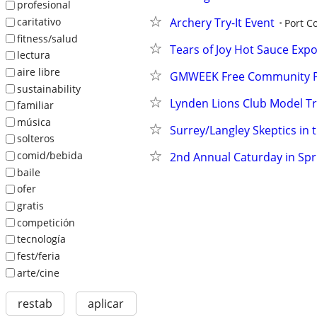
profesional
caritativo
Archery Try-It Event
Port C
fitness/salud
Tears of Joy Hot Sauce Exp
lectura
aire libre
GMWEEK Free Community P
sustainability
Lynden Lions Club Model T
familiar
música
Surrey/Langley Skeptics in 
solteros
comid/bebida
2nd Annual Caturday in Spr
baile
ofer
gratis
competición
tecnología
fest/feria
arte/cine
restab
aplicar