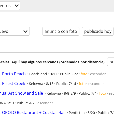
entos
uevo
anuncio con foto
publicado hoy
bu
cales. Aquí hay algunos cercanos (ordenados por distancia)
t Porto Peach
Peachland
9/12
Public: 8/2
foto
esconder
 Priest Creek
Kelowna
8/15
Public: 7/14
foto
esconder
nual Art Show and Sale
Kelowna
8/8-8/9
Public: 7/4
foto
es
8/7-8/13
Public: 4/2
esconder
t OROLO Restaurant + Cocktail Bar
Penticton
8/20
Public: 7