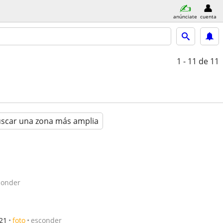
anúnciate
cuenta
1 - 11
de 11
scar una zona más amplia
conder
/21
foto
esconder