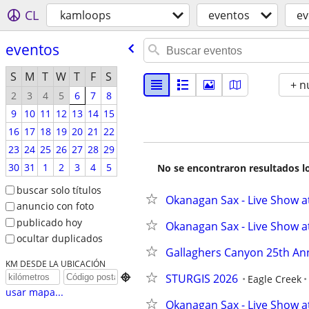
CL
kamloops
eventos
ev
eventos
S
M
T
W
T
F
S
+ n
2
3
4
5
6
7
8
9
10
11
12
13
14
15
16
17
18
19
20
21
22
23
24
25
26
27
28
29
30
31
1
2
3
4
5
No se encontraron resultados lo
buscar solo títulos
Okanagan Sax - Live Show a
anuncio con foto
publicado hoy
Okanagan Sax - Live Show at
ocultar duplicados
Gallaghers Canyon 25th An
KM DESDE LA UBICACIÓN
STURGIS 2026

Eagle Creek
usar mapa...
Okanagan Sax - Live Show a