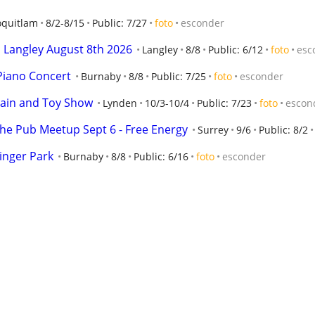
oquitlam
8/2-8/15
Public: 7/27
foto
esconder
o Langley August 8th 2026
Langley
8/8
Public: 6/12
foto
esc
iano Concert
Burnaby
8/8
Public: 7/25
foto
esconder
rain and Toy Show
Lynden
10/3-10/4
Public: 7/23
foto
escon
the Pub Meetup Sept 6 - Free Energy
Surrey
9/6
Public: 8/2
inger Park
Burnaby
8/8
Public: 6/16
foto
esconder