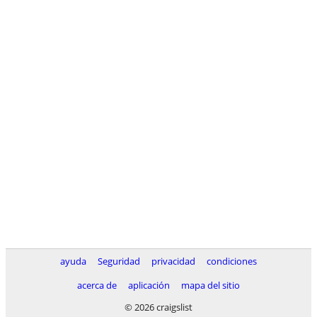
ayuda
Seguridad
privacidad
condiciones
acerca de
aplicación
mapa del sitio
© 2026 craigslist