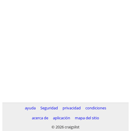
ayuda
Seguridad
privacidad
condiciones
acerca de
aplicación
mapa del sitio
© 2026 craigslist