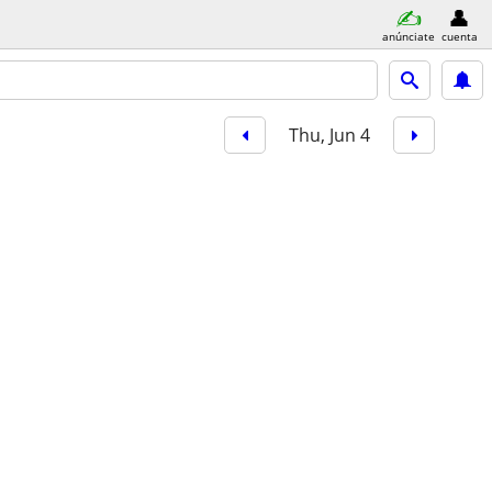
anúnciate
cuenta
Thu, Jun 4