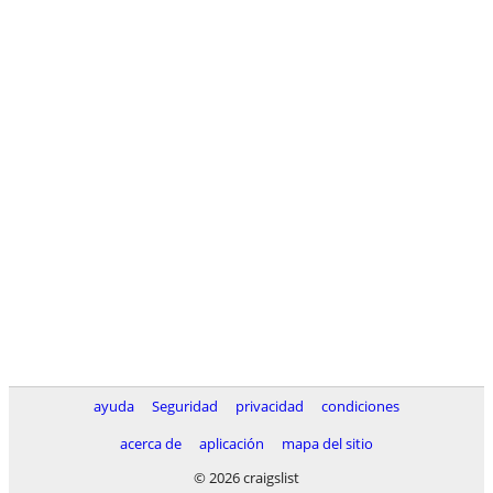
ayuda
Seguridad
privacidad
condiciones
acerca de
aplicación
mapa del sitio
© 2026 craigslist